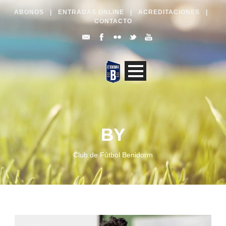
ABONOS
|
ENTRADAS ONLINE
|
ACREDITACIONES
|
CONTACTO
BY
Club de Fútbol Benidorm