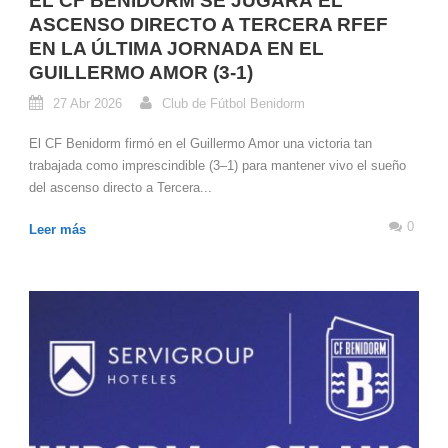
EL CF BENIDORM SE JUGARÁ EL
ASCENSO DIRECTO A TERCERA RFEF
EN LA ÚLTIMA JORNADA EN EL
GUILLERMO AMOR (3-1)
27 Abr 2026
Club de Fútbol Benidorm
El CF Benidorm firmó en el Guillermo Amor una victoria tan
trabajada como imprescindible (3–1) para mantener vivo el sueño
del ascenso directo a Tercera...
0
Leer más