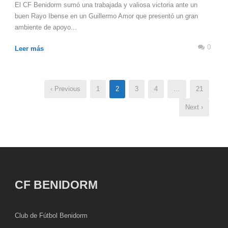
El CF Benidorm sumó una trabajada y valiosa victoria ante un
buen Rayo Ibense en un Guillermo Amor que presentó un gran
ambiente de apoyo...
0
Leer más
‹ Previous
1
2
3
4
…
21
Next ›
CF BENIDORM
Club de Fútbol Benidorm