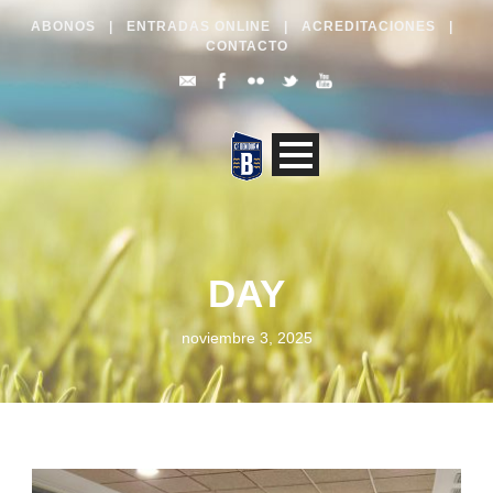
ABONOS
|
ENTRADAS ONLINE
|
ACREDITACIONES
|
CONTACTO
DAY
noviembre 3, 2025