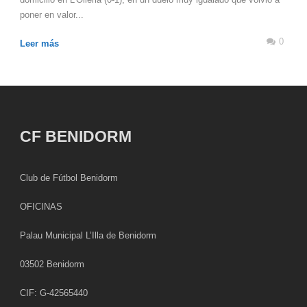
poner en valor...
0
Leer más
CF BENIDORM
Club de Fútbol Benidorm
OFICINAS
Palau Municipal L’Illa de Benidorm
03502 Benidorm
CIF: G-42565440