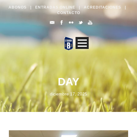
ABONOS
|
ENTRADAS ONLINE
|
ACREDITACIONES
|
CONTACTO
DAY
diciembre 17, 2025