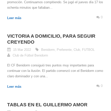
promoción. Continuamos compitiendo. Se jugó el jueves día 17 los
ochenta minutos que faltaban...
0
Leer más
VICTORIA A DOMICILIO, PARA SEGUIR
CREYENDO
15 Mar 2022
Benidorm
,
Preferente
,
Club
,
FUTBOL
Club de Fútbol Benidorm
El CF Benidorm consiguió tres puntos muy importantes para
continuar con la ilusión. El partido comenzó con el Benidorm como
claro dominador y con una...
0
Leer más
TABLAS EN EL GUILLERMO AMOR