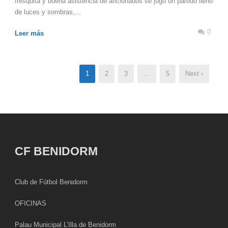
fresquita y buena asistencia de aficionados se jugó un partido lleno
de luces y sombras,...
0
Leer más
1
2
3
…
5
Next ›
CF BENIDORM
Club de Fútbol Benidorm
OFICINAS
Palau Municipal L’Illa de Benidorm