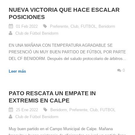
NUEVA VICTORIA QUE HACE ESCALAR
POSICIONES
01 Feb 2022
Preferente
,
Club
,
FUTBOL
,
Benidorm
Club de Fútbol Benidorm
EN UNA MAÑANA CON TEMPERATURA AGRADABLE SE
PRESENCIÓ UN MUY BUEN PARTIDO DE FÚTBOL POR PARTE
DEL CF BENIDORM. Después del saludo protocolario de árbitros...
0
Leer más
PATO RESCATA UN EMPATE IN
EXTREMIS EN CALPE
25 Ene 2022
Benidorm
,
Preferente
,
Club
,
FUTBOL
Club de Fútbol Benidorm
Muy buen partido en el Campo Municipal de Calpe. Mañana