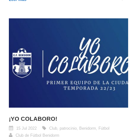
¡YO COLABORO!
15 Jul 2022
Club
,
patrocinio
,
Benidorm
,
Fútbol
Club de Fútbol Benidorm