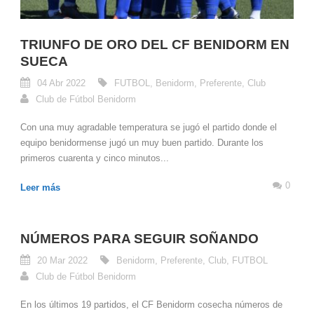
TRIUNFO DE ORO DEL CF BENIDORM EN
SUECA
04 Abr 2022
FUTBOL
,
Benidorm
,
Preferente
,
Club
Club de Fútbol Benidorm
Con una muy agradable temperatura se jugó el partido donde el
equipo benidormense jugó un muy buen partido. Durante los
primeros cuarenta y cinco minutos...
0
Leer más
NÚMEROS PARA SEGUIR SOÑANDO
20 Mar 2022
Benidorm
,
Preferente
,
Club
,
FUTBOL
Club de Fútbol Benidorm
En los últimos 19 partidos, el CF Benidorm cosecha números de