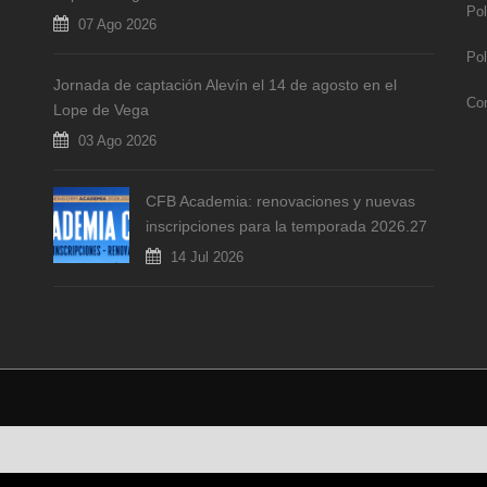
Pol
07 Ago 2026
Pol
Jornada de captación Alevín el 14 de agosto en el
Co
Lope de Vega
03 Ago 2026
CFB Academia: renovaciones y nuevas
inscripciones para la temporada 2026.27
14 Jul 2026