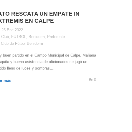
ATO RESCATA UN EMPATE IN
XTREMIS EN CALPE
25 Ene 2022
Club
,
FUTBOL
,
Benidorm
,
Preferente
Club de Fútbol Benidorm
 buen partido en el Campo Municipal de Calpe. Mañana
squita y buena asistencia de aficionados se jugó un
tido lleno de luces y sombras,...
0
er más