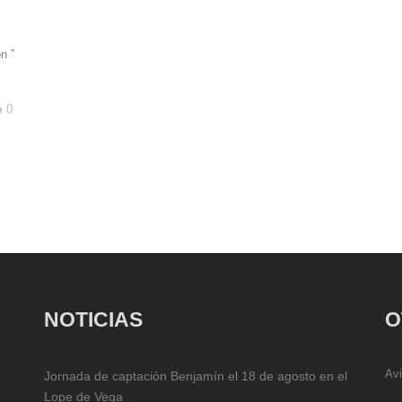
n ”
0
NOTICIAS
O
Avi
Jornada de captación Benjamín el 18 de agosto en el
Lope de Vega