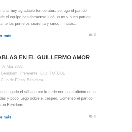
 una muy agradable temperatura se jugó el partido
de el equipo benidormense jugó un muy buen partido.
ante los primeros cuarenta y cinco minutos...
0
er más
ABLAS EN EL GUILLERMO AMOR
07 Mar 2022
Benidorm
,
Preferente
,
Club
,
FUTBOL
Club de Fútbol Benidorm
tido jugado el sábado por la tarde con poca afición en las
das y poco juego sobre el césped. Comenzó el partido
 un Benidorm...
0
er más