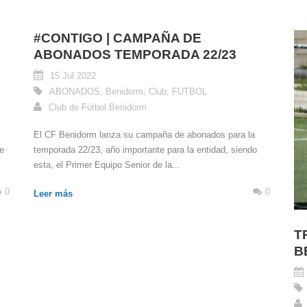
#CONTIGO | CAMPAÑA DE
ABONADOS TEMPORADA 22/23
15 Jul 2022
ABONADOS
,
Benidorm
,
Club
,
FUTBOL
Club de Fútbol Benidorm
El CF Benidorm lanza su campaña de abonados para la
e
temporada 22/23, año importante para la entidad, siendo
esta, el Primer Equipo Senior de la...
0
0
Leer más
T
B