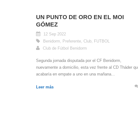
UN PUNTO DE ORO EN EL MOI
GÓMEZ
12 Sep 2022
Benidorm
,
Preferente
,
Club
,
FUTBOL
Club de Fútbol Benidorm
Segunda jornada disputada por el CF Benidorm,
nuevamente a domicilio, esta vez frente al CD Tháder qu
acabaría en empate a uno en una mañana...
Leer más