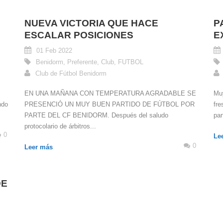
NUEVA VICTORIA QUE HACE
P
ESCALAR POSICIONES
E
01 Feb 2022
Benidorm
,
Preferente
,
Club
,
FUTBOL
Club de Fútbol Benidorm
EN UNA MAÑANA CON TEMPERATURA AGRADABLE SE
Muy
ndo
PRESENCIÓ UN MUY BUEN PARTIDO DE FÚTBOL POR
fre
PARTE DEL CF BENIDORM. Después del saludo
par
protocolario de árbitros...
0
Le
0
Leer más
DE