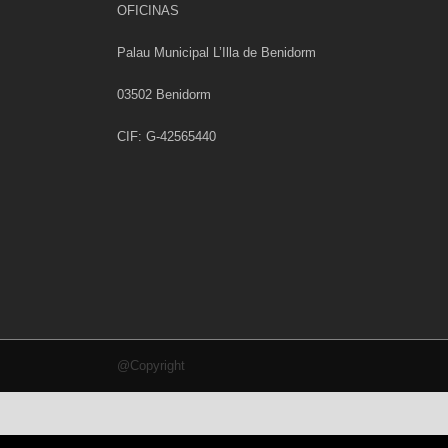
OFICINAS
Palau Municipal L’Illa de Benidorm
03502 Benidorm
CIF: G-42565440
@Copyright