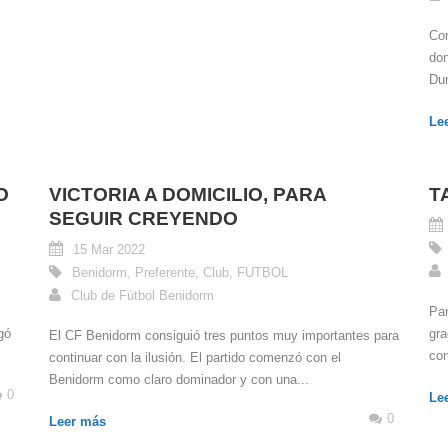
Con
don
Dur
Le
O
VICTORIA A DOMICILIO, PARA
T
SEGUIR CREYENDO
15 Mar 2022
Benidorm
,
Preferente
,
Club
,
FUTBOL
Club de Fútbol Benidorm
Par
gó
gra
El CF Benidorm consiguió tres puntos muy importantes para
con
continuar con la ilusión. El partido comenzó con el
Benidorm como claro dominador y con una...
0
Le
0
Leer más