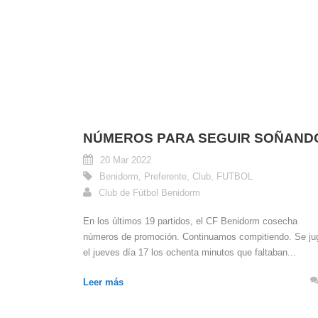
NÚMEROS PARA SEGUIR SOÑAND
20 Mar 2022
Benidorm
,
Preferente
,
Club
,
FUTBOL
Club de Fútbol Benidorm
En los últimos 19 partidos, el CF Benidorm cosecha
números de promoción. Continuamos compitiendo. Se ju
el jueves día 17 los ochenta minutos que faltaban...
Leer más