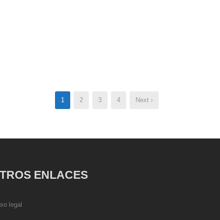
1
2
3
4
Next ›
TROS ENLACES
so legal