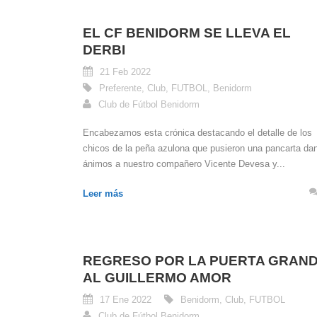
EL CF BENIDORM SE LLEVA EL
DERBI
21 Feb 2022
Preferente
,
Club
,
FUTBOL
,
Benidorm
Club de Fútbol Benidorm
Encabezamos esta crónica destacando el detalle de los
chicos de la peña azulona que pusieron una pancarta da
ánimos a nuestro compañero Vicente Devesa y...
Leer más
REGRESO POR LA PUERTA GRAN
AL GUILLERMO AMOR
17 Ene 2022
Benidorm
,
Club
,
FUTBOL
Club de Fútbol Benidorm