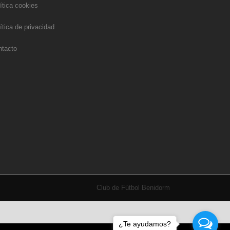
ítica cookies
ítica de privacidad
ntacto
Club de Fútbol Benidorm
¿Te ayudamos?