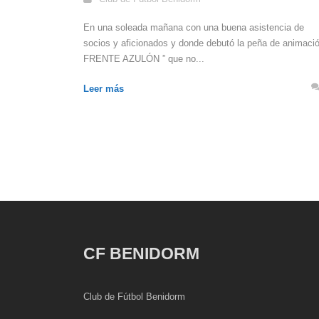
En una soleada mañana con una buena asistencia de
socios y aficionados y donde debutó la peña de animació
FRENTE AZULÓN ” que no...
Leer más
CF BENIDORM
Club de Fútbol Benidorm