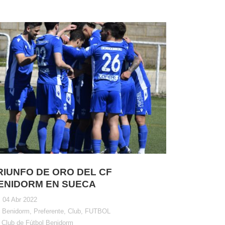
RIUNFO DE ORO DEL CF
ENIDORM EN SUECA
04 Abr 2022
Benidorm
,
Preferente
,
Club
,
FUTBOL
Club de Fútbol Benidorm